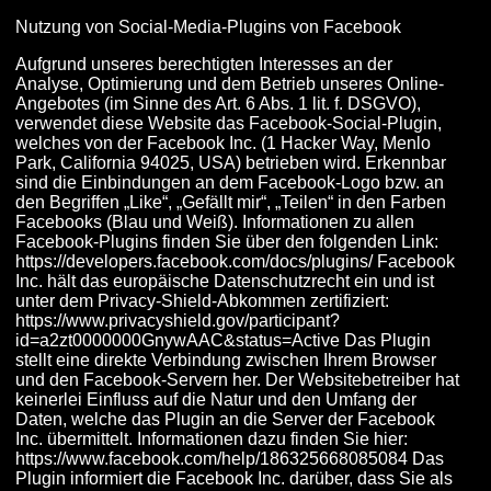
Nutzung von Social-Media-Plugins von Facebook
Aufgrund unseres berechtigten Interesses an der
Analyse, Optimierung und dem Betrieb unseres Online-
Angebotes (im Sinne des Art. 6 Abs. 1 lit. f. DSGVO),
verwendet diese Website das Facebook-Social-Plugin,
welches von der Facebook Inc. (1 Hacker Way, Menlo
Park, California 94025, USA) betrieben wird. Erkennbar
sind die Einbindungen an dem Facebook-Logo bzw. an
den Begriffen „Like“, „Gefällt mir“, „Teilen“ in den Farben
Facebooks (Blau und Weiß). Informationen zu allen
Facebook-Plugins finden Sie über den folgenden Link:
https://developers.facebook.com/docs/plugins/ Facebook
Inc. hält das europäische Datenschutzrecht ein und ist
unter dem Privacy-Shield-Abkommen zertifiziert:
https://www.privacyshield.gov/participant?
id=a2zt0000000GnywAAC&status=Active Das Plugin
stellt eine direkte Verbindung zwischen Ihrem Browser
und den Facebook-Servern her. Der Websitebetreiber hat
keinerlei Einfluss auf die Natur und den Umfang der
Daten, welche das Plugin an die Server der Facebook
Inc. übermittelt. Informationen dazu finden Sie hier:
https://www.facebook.com/help/186325668085084 Das
Plugin informiert die Facebook Inc. darüber, dass Sie als